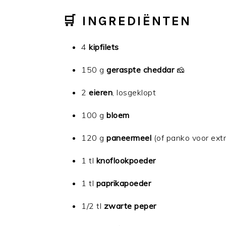
🛒 INGREDIËNTEN
4
kipfilets
150 g
geraspte cheddar
🧀
2
eieren
, losgeklopt
100 g
bloem
120 g
paneermeel
(of panko voor ext
1 tl
knoflookpoeder
1 tl
paprikapoeder
1/2 tl
zwarte peper