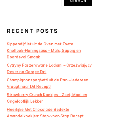
SEARCH
RECENT POSTS
Kippendijfilet uit de Oven met Zoete
Knoflook-Honingsaus – Mals, Sappig en
Boordevol Smaak
Cytryny Faszerowane Lodami – Orzeźwiający
Deser na Gorące Dni
Champignonspaghetti uit de Pan – Iedereen
Vraagt naar Dit Recept!
Strawberry Crunch Koekjes – Zoet, Mooi en
Ongelooflijk Lekker
Heerlijke Met Chocolade Bedekte
Amandelkoekjes: Stap-voor-Stap Recept