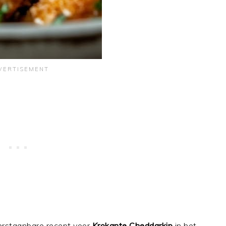
eerstaanbare recept voor
Krokante Cheddarkip
in het