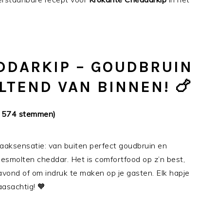
DDARKIP – GOUDBRUIN
TEND VAN BINNEN! 🍗
n 574 stemmen)
aaksensatie: van buiten perfect goudbruin en
esmolten cheddar. Het is comfortfood op z’n best,
vond of om indruk te maken op je gasten. Elk hapje
asachtig! 🧡