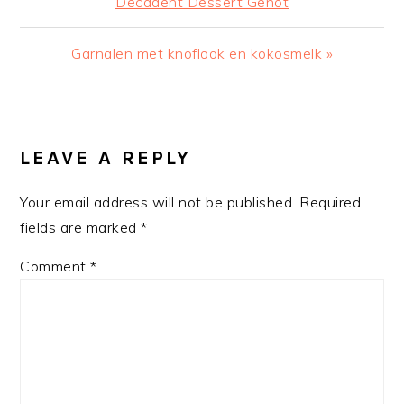
Post:
Decadent Dessert Genot
Next
Garnalen met knoflook en kokosmelk »
Post:
READER
INTERACTIONS
LEAVE A REPLY
Your email address will not be published.
Required
fields are marked
*
Comment
*