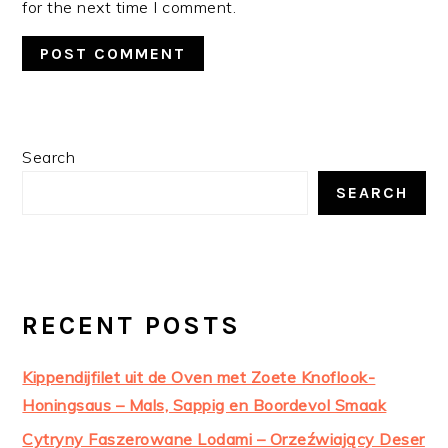
for the next time I comment.
PRIMARY
Search
SIDEBAR
SEARCH
RECENT POSTS
Kippendijfilet uit de Oven met Zoete Knoflook-
Honingsaus – Mals, Sappig en Boordevol Smaak
Cytryny Faszerowane Lodami – Orzeźwiający Deser