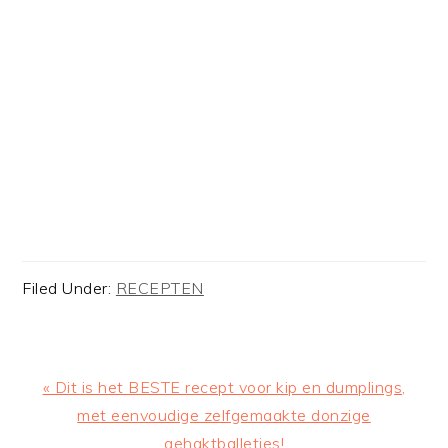
Filed Under:
RECEPTEN
Previous
« Dit is het BESTE recept voor kip en dumplings,
Post:
met eenvoudige zelfgemaakte donzige
gehaktballetjes!