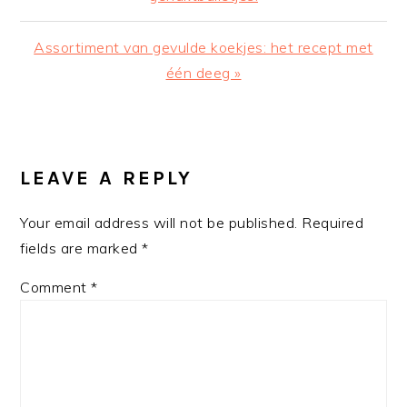
Next
Assortiment van gevulde koekjes: het recept met
Post:
één deeg »
READER
INTERACTIONS
LEAVE A REPLY
Your email address will not be published.
Required
fields are marked
*
Comment
*