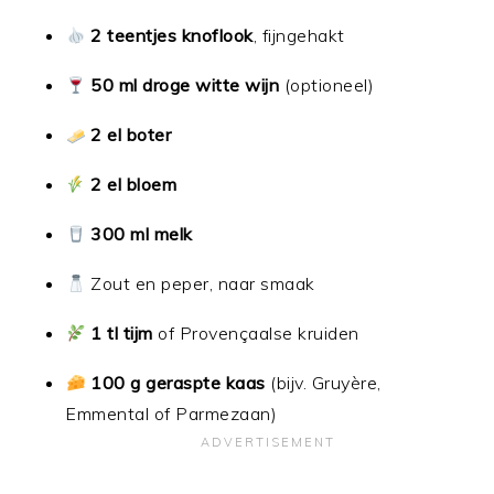
2 teentjes knoflook
, fijngehakt
50 ml droge witte wijn
(optioneel)
2 el boter
2 el bloem
300 ml melk
Zout en peper, naar smaak
1 tl tijm
of Provençaalse kruiden
100 g geraspte kaas
(bijv. Gruyère,
Emmental of Parmezaan)