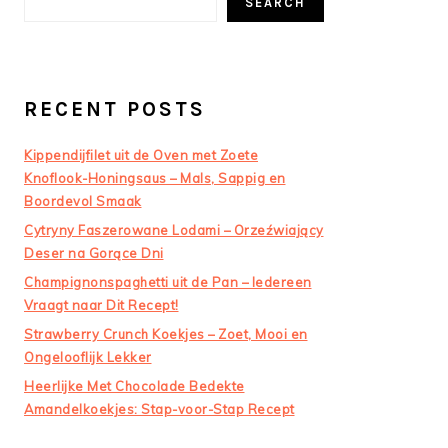
SEARCH
RECENT POSTS
Kippendijfilet uit de Oven met Zoete
Knoflook-Honingsaus – Mals, Sappig en
Boordevol Smaak
Cytryny Faszerowane Lodami – Orzeźwiający
Deser na Gorące Dni
Champignonspaghetti uit de Pan – Iedereen
Vraagt naar Dit Recept!
Strawberry Crunch Koekjes – Zoet, Mooi en
Ongelooflijk Lekker
Heerlijke Met Chocolade Bedekte
Amandelkoekjes: Stap-voor-Stap Recept