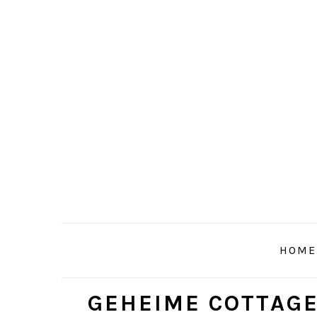
Skip
Skip
Skip
to
to
to
primary
main
primary
navigation
content
sidebar
HOME
GEHEIME COTTAGE