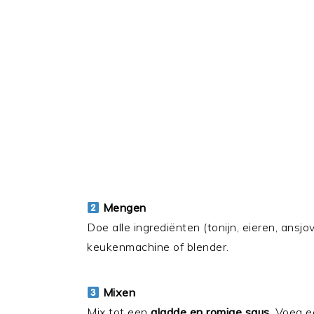
Mengen
Doe alle ingrediënten (tonijn, eieren, ansjo
keukenmachine of blender.
Mixen
Mix tot een
gladde en romige saus
. Voeg ee