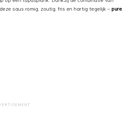
dip op een tapasplank. Dankzij de combinatie van
 deze saus romig, zoutig, fris en hartig tegelijk –
pure