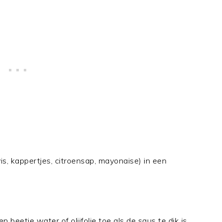
vis, kappertjes, citroensap, mayonaise) in een
n beetje water of olijfolie toe als de saus te dik is.