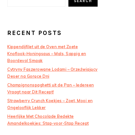
SEARCH
RECENT POSTS
Kippendijfilet uit de Oven met Zoete
Knoflook-Honingsaus – Mals, Sappig en
Boordevol Smaak
Cytryny Faszerowane Lodami – Orzeźwiający
Deser na Gorące Dni
Champignonspaghetti uit de Pan – Iedereen
Vraagt naar Dit Recept!
Strawberry Crunch Koekjes – Zoet, Mooi en
Ongelooflijk Lekker
Heerlijke Met Chocolade Bedekte
Amandelkoekjes: Stap-voor-Stap Recept