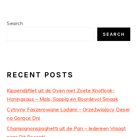
PRIMARY
Search
SIDEBAR
SEARCH
RECENT POSTS
Kippendijfilet uit de Oven met Zoete Knoflook-
Honingsaus – Mals, Sappig en Boordevol Smaak
Cytryny Faszerowane Lodami – Orzeźwiający Deser
na Gorące Dni
Champignonspaghetti uit de Pan – Iedereen Vraagt