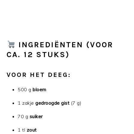
INGREDIËNTEN (VOOR
CA. 12 STUKS)
VOOR HET DEEG:
500 g
bloem
1 zakje
gedroogde gist
(7 g)
70 g
suiker
1 tl
zout