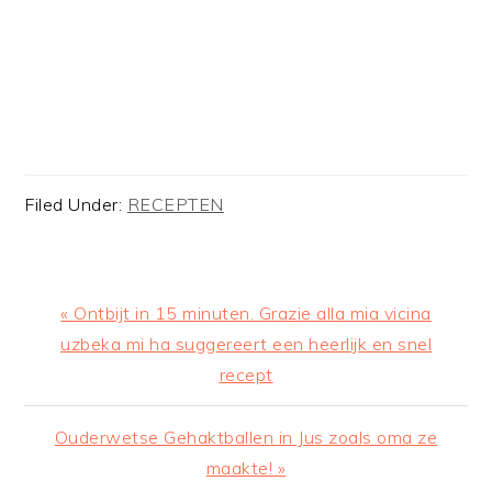
Filed Under:
RECEPTEN
Previous
« Ontbijt in 15 minuten. Grazie alla mia vicina
Post:
uzbeka mi ha suggereert een heerlijk en snel
recept
Next
Ouderwetse Gehaktballen in Jus zoals oma ze
Post:
maakte! »