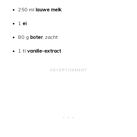
250 ml
lauwe melk
1
ei
80 g
boter
, zacht
1 tl
vanille-extract