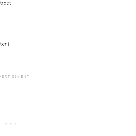
xtract
ten)