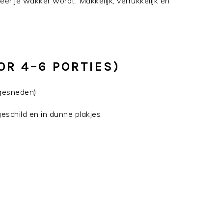
r je wakker wordt. Makkelijk, verrukkelijk én
OR 4–6 PORTIES)
 gesneden)
geschild en in dunne plakjes