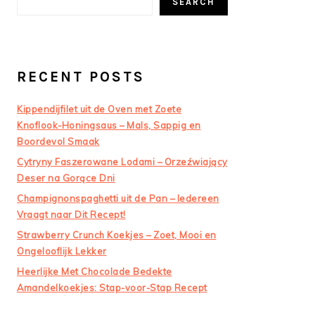
SEARCH
RECENT POSTS
Kippendijfilet uit de Oven met Zoete
Knoflook-Honingsaus – Mals, Sappig en
Boordevol Smaak
Cytryny Faszerowane Lodami – Orzeźwiający
Deser na Gorące Dni
Champignonspaghetti uit de Pan – Iedereen
Vraagt naar Dit Recept!
Strawberry Crunch Koekjes – Zoet, Mooi en
Ongelooflijk Lekker
Heerlijke Met Chocolade Bedekte
Amandelkoekjes: Stap-voor-Stap Recept