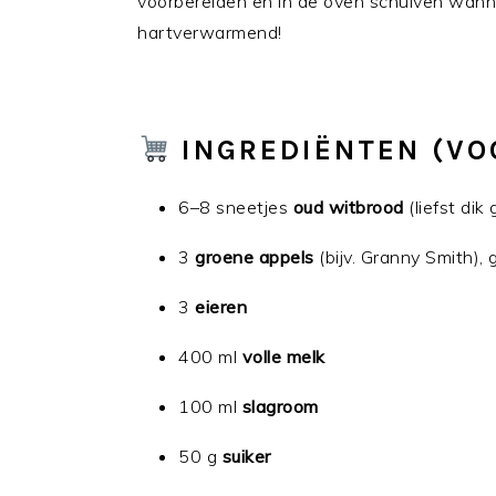
voorbereiden en in de oven schuiven wannee
hartverwarmend!
INGREDIËNTEN (VO
6–8 sneetjes
oud witbrood
(liefst dik
3
groene appels
(bijv. Granny Smith), 
3
eieren
400 ml
volle melk
100 ml
slagroom
50 g
suiker