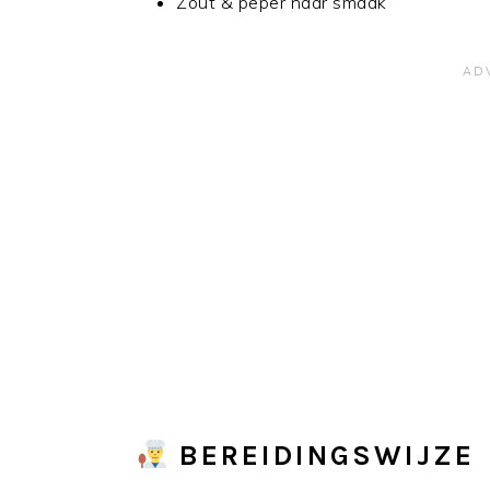
Zout & peper naar smaak
BEREIDINGSWIJZE