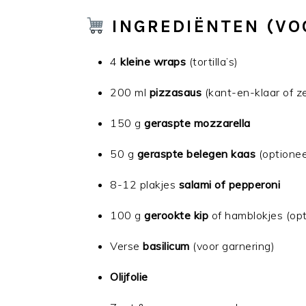
INGREDIËNTEN (VOO
4
kleine wraps
(tortilla’s)
200 ml
pizzasaus
(kant-en-klaar of z
150 g
geraspte mozzarella
50 g
geraspte belegen kaas
(optionee
8-12 plakjes
salami of pepperoni
100 g
gerookte kip
of hamblokjes (opt
Verse
basilicum
(voor garnering)
Olijfolie