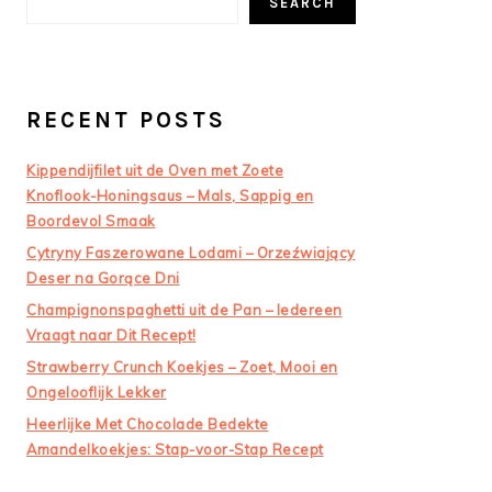
SEARCH
RECENT POSTS
Kippendijfilet uit de Oven met Zoete
Knoflook-Honingsaus – Mals, Sappig en
Boordevol Smaak
Cytryny Faszerowane Lodami – Orzeźwiający
Deser na Gorące Dni
Champignonspaghetti uit de Pan – Iedereen
Vraagt naar Dit Recept!
Strawberry Crunch Koekjes – Zoet, Mooi en
Ongelooflijk Lekker
Heerlijke Met Chocolade Bedekte
Amandelkoekjes: Stap-voor-Stap Recept