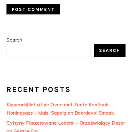
PRIMARY
Search
SIDEBAR
SEARCH
RECENT POSTS
Kippendijfilet uit de Oven met Zoete Knoflook-
Honingsaus – Mals, Sappig en Boordevol Smaak
Cytryny Faszerowane Lodami – Orzeźwiający Deser
na Gorące Dni