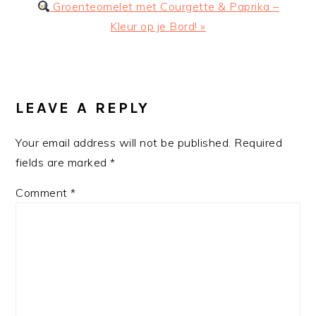
Next
Groenteomelet met Courgette & Paprika –
Post:
Kleur op je Bord! »
READER
INTERACTIONS
LEAVE A REPLY
Your email address will not be published.
Required
fields are marked
*
Comment
*