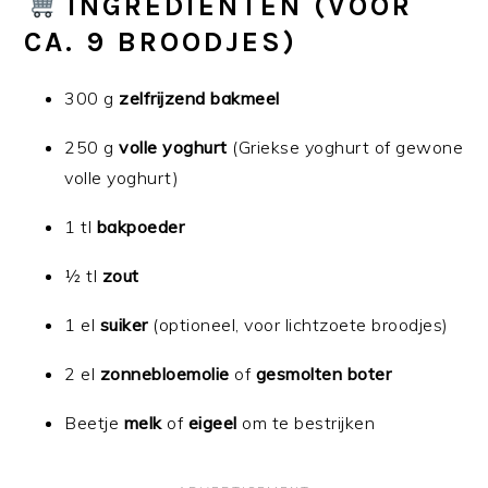
INGREDIËNTEN (VOOR
CA. 9 BROODJES)
300 g
zelfrijzend bakmeel
250 g
volle yoghurt
(Griekse yoghurt of gewone
volle yoghurt)
1 tl
bakpoeder
½ tl
zout
1 el
suiker
(optioneel, voor lichtzoete broodjes)
2 el
zonnebloemolie
of
gesmolten boter
Beetje
melk
of
eigeel
om te bestrijken