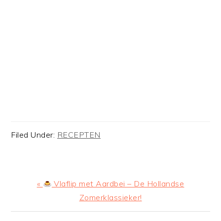
Filed Under:
RECEPTEN
Previous
«
Vlaflip met Aardbei – De Hollandse
Post:
Zomerklassieker!