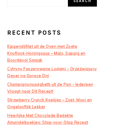
SEARCH
RECENT POSTS
Kippendijfilet uit de Oven met Zoete
Knoflook-Honingsaus – Mals, Sappig en
Boordevol Smaak
Cytryny Faszerowane Lodami – Orzeźwiający
Deser na Gorące Dni
Champignonspaghetti uit de Pan – Iedereen
Vraagt naar Dit Recept!
Strawberry Crunch Koekjes – Zoet, Mooi en
Ongelooflijk Lekker
Heerlijke Met Chocolade Bedekte
Amandelkoekjes: Stap-voor-Stap Recept