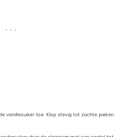
 vanillesuiker toe. Klop stevig tot zachte pieken.
oedersuiker door de slagroom met een spatel tot