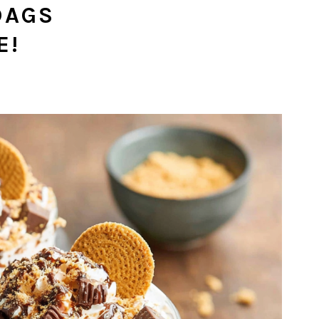
DAGS
E!