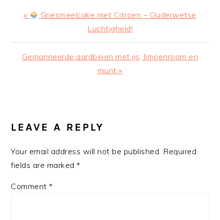
Previous
«
Griesmeelcake met Citroen – Ouderwetse
Post:
Luchtigheid!
Next
Gemarineerde aardbeien met ijs, limoenroom en
Post:
munt »
READER
INTERACTIONS
LEAVE A REPLY
Your email address will not be published.
Required
fields are marked
*
Comment
*