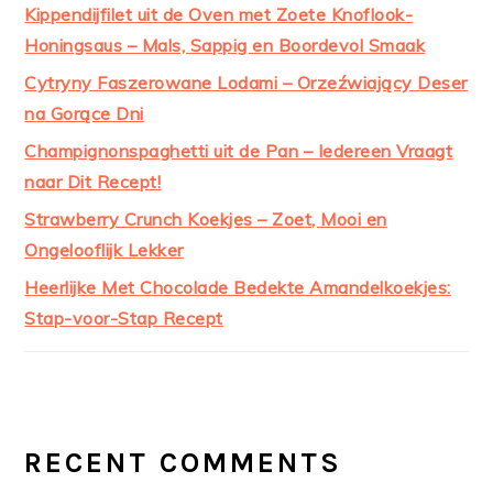
Kippendijfilet uit de Oven met Zoete Knoflook-
Honingsaus – Mals, Sappig en Boordevol Smaak
Cytryny Faszerowane Lodami – Orzeźwiający Deser
na Gorące Dni
Champignonspaghetti uit de Pan – Iedereen Vraagt
naar Dit Recept!
Strawberry Crunch Koekjes – Zoet, Mooi en
Ongelooflijk Lekker
Heerlijke Met Chocolade Bedekte Amandelkoekjes:
Stap-voor-Stap Recept
RECENT COMMENTS