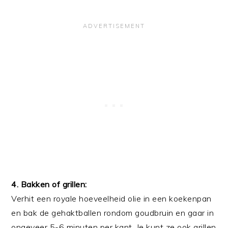
4. Bakken of grillen:
Verhit een royale hoeveelheid olie in een koekenpan
en bak de gehaktballen rondom goudbruin en gaar in
ongeveer 5-6 minuten per kant. Je kunt ze ook grillen