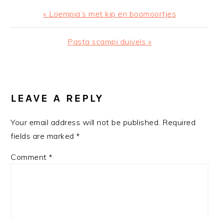
Previous
« Loempia’s met kip en boomoortjes
Post:
Next
Pasta scampi duivels »
Post:
READER
INTERACTIONS
LEAVE A REPLY
Your email address will not be published.
Required
fields are marked
*
Comment
*