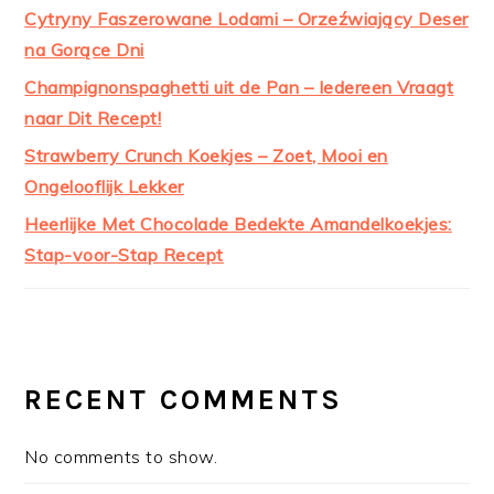
Cytryny Faszerowane Lodami – Orzeźwiający Deser
na Gorące Dni
Champignonspaghetti uit de Pan – Iedereen Vraagt
naar Dit Recept!
Strawberry Crunch Koekjes – Zoet, Mooi en
Ongelooflijk Lekker
Heerlijke Met Chocolade Bedekte Amandelkoekjes:
Stap-voor-Stap Recept
RECENT COMMENTS
No comments to show.