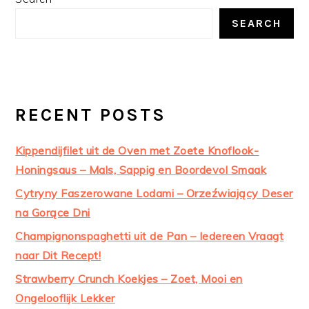
SIDEBAR
SEARCH
RECENT POSTS
Kippendijfilet uit de Oven met Zoete Knoflook-
Honingsaus – Mals, Sappig en Boordevol Smaak
Cytryny Faszerowane Lodami – Orzeźwiający Deser
na Gorące Dni
Champignonspaghetti uit de Pan – Iedereen Vraagt
naar Dit Recept!
Strawberry Crunch Koekjes – Zoet, Mooi en
Ongelooflijk Lekker