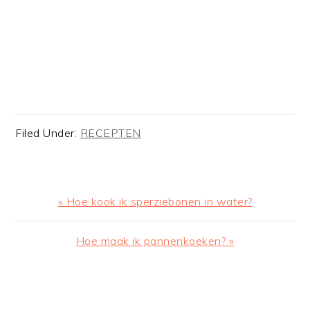
Filed Under:
RECEPTEN
Previous
« Hoe kook ik sperziebonen in water?
Post:
Next
Hoe maak ik pannenkoeken? »
Post:
READER