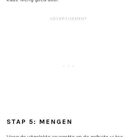
STAP 5: MENGEN
Voeg de uitgelekte courgette en de gefruite ui toe