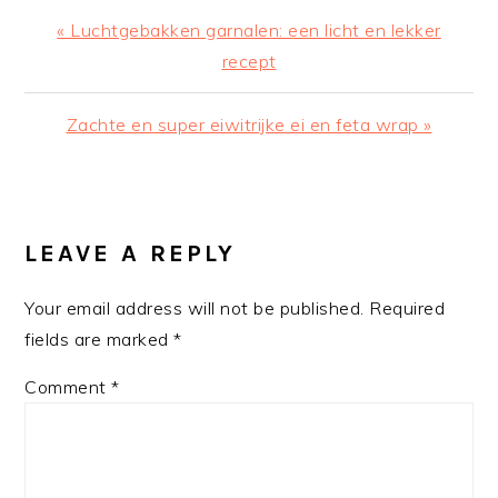
Previous
« Luchtgebakken garnalen: een licht en lekker
Post:
recept
Next
Zachte en super eiwitrijke ei en feta wrap »
Post:
READER
INTERACTIONS
LEAVE A REPLY
Your email address will not be published.
Required
fields are marked
*
Comment
*