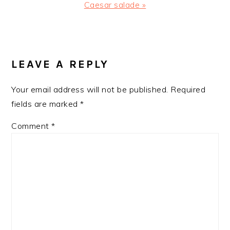
Next
Caesar salade »
Post:
READER
INTERACTIONS
LEAVE A REPLY
Your email address will not be published.
Required
fields are marked
*
Comment
*