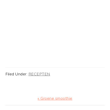
Filed Under:
RECEPTEN
Previous
« Groene smoothie
Post: