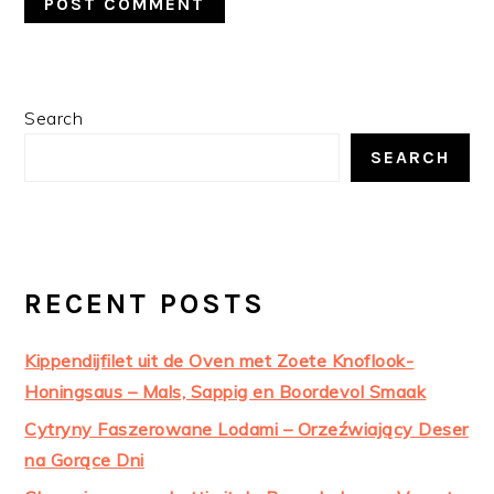
PRIMARY
Search
SIDEBAR
SEARCH
RECENT POSTS
Kippendijfilet uit de Oven met Zoete Knoflook-
Honingsaus – Mals, Sappig en Boordevol Smaak
Cytryny Faszerowane Lodami – Orzeźwiający Deser
na Gorące Dni