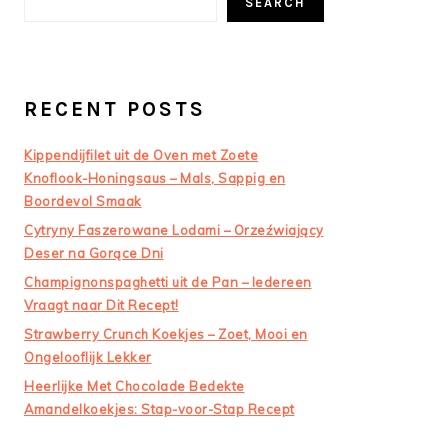
SEARCH
RECENT POSTS
Kippendijfilet uit de Oven met Zoete
Knoflook-Honingsaus – Mals, Sappig en
Boordevol Smaak
Cytryny Faszerowane Lodami – Orzeźwiający
Deser na Gorące Dni
Champignonspaghetti uit de Pan – Iedereen
Vraagt naar Dit Recept!
Strawberry Crunch Koekjes – Zoet, Mooi en
Ongelooflijk Lekker
Heerlijke Met Chocolade Bedekte
Amandelkoekjes: Stap-voor-Stap Recept