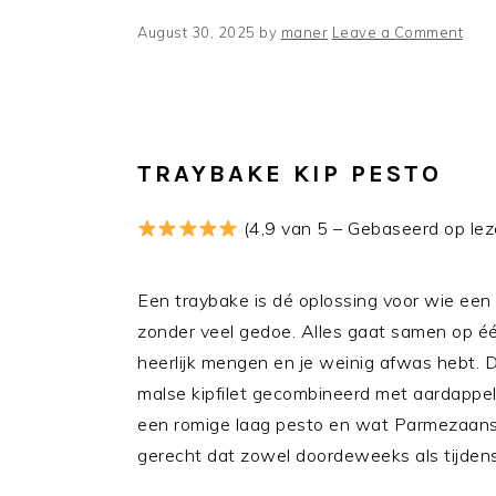
August 30, 2025
by
maner
Leave a Comment
TRAYBAKE KIP PESTO
(4,9 van 5 – Gebaseerd op lez
Een traybake is dé oplossing voor wie een
zonder veel gedoe. Alles gaat samen op é
heerlijk mengen en je weinig afwas hebt. D
malse kipfilet gecombineerd met aardappelt
een romige laag pesto en wat Parmezaanse 
gerecht dat zowel doordeweeks als tijdens