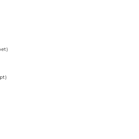
oet)
pt)