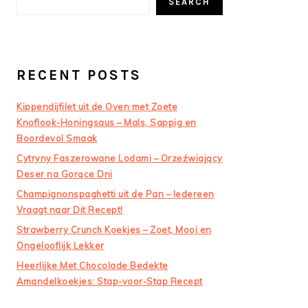
SEARCH
RECENT POSTS
Kippendijfilet uit de Oven met Zoete
Knoflook-Honingsaus – Mals, Sappig en
Boordevol Smaak
Cytryny Faszerowane Lodami – Orzeźwiający
Deser na Gorące Dni
Champignonspaghetti uit de Pan – Iedereen
Vraagt naar Dit Recept!
Strawberry Crunch Koekjes – Zoet, Mooi en
Ongelooflijk Lekker
Heerlijke Met Chocolade Bedekte
Amandelkoekjes: Stap-voor-Stap Recept