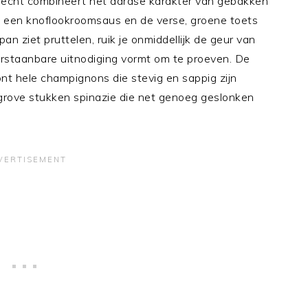
recht combineert het aardse karakter van gebakken
 een knoflookroomsaus en de verse, groene toets
an ziet pruttelen, ruik je onmiddellijk de geur van
rstaanbare uitnodiging vormt om te proeven. De
ont hele champignons die stevig en sappig zijn
grove stukken spinazie die net genoeg geslonken