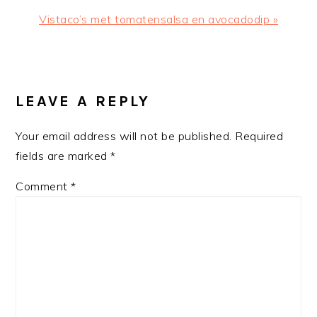
Next
Vistaco’s met tomatensalsa en avocadodip »
Post:
READER
INTERACTIONS
LEAVE A REPLY
Your email address will not be published.
Required
fields are marked
*
Comment
*