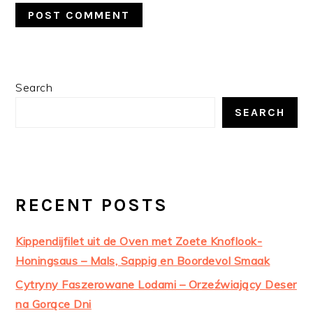
PRIMARY
Search
SIDEBAR
SEARCH
RECENT POSTS
Kippendijfilet uit de Oven met Zoete Knoflook-
Honingsaus – Mals, Sappig en Boordevol Smaak
Cytryny Faszerowane Lodami – Orzeźwiający Deser
na Gorące Dni