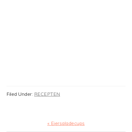
Filed Under:
RECEPTEN
Previous
« Eiersaladecups
Post: