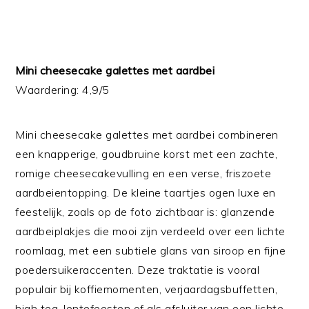
Mini cheesecake galettes met aardbei
Waardering: 4,9/5
Mini cheesecake galettes met aardbei combineren
een knapperige, goudbruine korst met een zachte,
romige cheesecakevulling en een verse, friszoete
aardbeientopping. De kleine taartjes ogen luxe en
feestelijk, zoals op de foto zichtbaar is: glanzende
aardbeiplakjes die mooi zijn verdeeld over een lichte
roomlaag, met een subtiele glans van siroop en fijne
poedersuikeraccenten. Deze traktatie is vooral
populair bij koffiemomenten, verjaardagsbuffetten,
high tea, lentefeesten of als afsluiter van een lichte