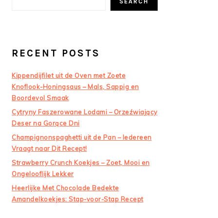
SEARCH
RECENT POSTS
Kippendijfilet uit de Oven met Zoete
Knoflook-Honingsaus – Mals, Sappig en
Boordevol Smaak
Cytryny Faszerowane Lodami – Orzeźwiający
Deser na Gorące Dni
Champignonspaghetti uit de Pan – Iedereen
Vraagt naar Dit Recept!
Strawberry Crunch Koekjes – Zoet, Mooi en
Ongelooflijk Lekker
Heerlijke Met Chocolade Bedekte
Amandelkoekjes: Stap-voor-Stap Recept