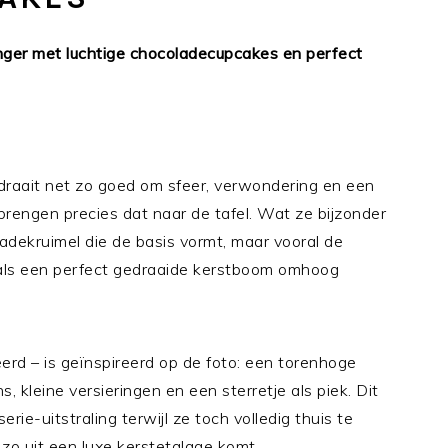
anger met luchtige chocoladecupcakes en perfect
draait net zo goed om sfeer, verwondering en een
engen precies dat naar de tafel. Wat ze bijzonder
oladekruimel die de basis vormt, maar vooral de
als een perfect gedraaide kerstboom omhoog
leerd – is geïnspireerd op de foto: een torenhoge
s, kleine versieringen en een sterretje als piek. Dit
ie-uitstraling terwijl ze toch volledig thuis te
j zo uit een luxe kerstetalage komt.