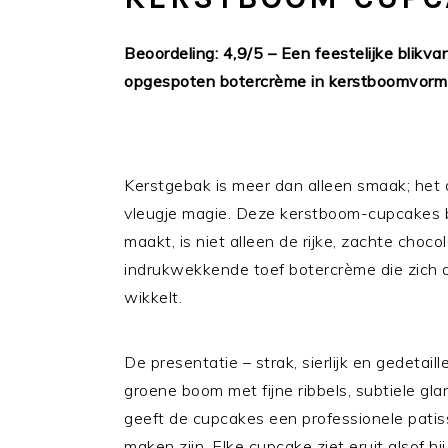
Beoordeling: 4,9/5 – Een feestelijke blikv
opgespoten botercrème in kerstboomvorm
Kerstgebak is meer dan alleen smaak; het 
vleugje magie. Deze kerstboom-cupcakes br
maakt, is niet alleen de rijke, zachte choc
indrukwekkende toef botercrème die zich 
wikkelt.
De presentatie – strak, sierlijk en gedetail
groene boom met fijne ribbels, subtiele glan
geeft de cupcakes een professionele patisser
maken zijn. Elke cupcake ziet eruit alsof hi