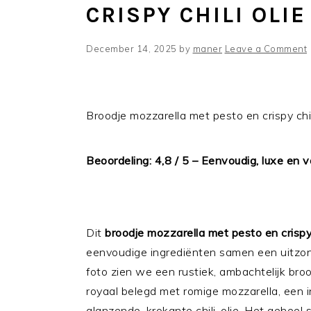
CRISPY CHILI OLIE
December 14, 2025
by
maner
Leave a Comment
Broodje mozzarella met pesto en crispy chil
Beoordeling: 4,8 / 5 – Eenvoudig, luxe en v
Dit
broodje mozzarella met pesto en crispy c
eenvoudige ingrediënten samen een uitzond
foto zien we een rustiek, ambachtelijk bro
royaal belegd met romige mozzarella, een
glanzende, krokante chili-olie. Het geheel st