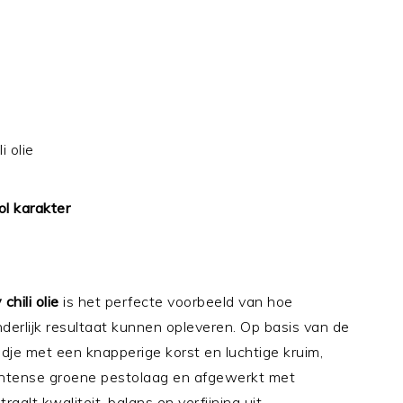
i olie
ol karakter
hili olie
is het perfecte voorbeeld van hoe
erlijk resultaat kunnen opleveren. Op basis van de
odje met een knapperige korst en luchtige kruim,
 intense groene pestolaag en afgewerkt met
raalt kwaliteit, balans en verfijning uit.