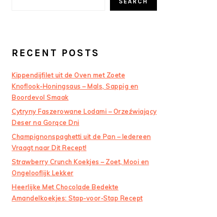
SEARCH
RECENT POSTS
Kippendijfilet uit de Oven met Zoete
Knoflook-Honingsaus – Mals, Sappig en
Boordevol Smaak
Cytryny Faszerowane Lodami – Orzeźwiający
Deser na Gorące Dni
Champignonspaghetti uit de Pan – Iedereen
Vraagt naar Dit Recept!
Strawberry Crunch Koekjes – Zoet, Mooi en
Ongelooflijk Lekker
Heerlijke Met Chocolade Bedekte
Amandelkoekjes: Stap-voor-Stap Recept