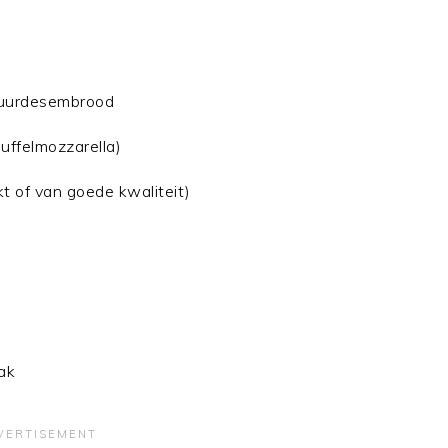
 zuurdesembrood
buffelmozzarella)
t of van goede kwaliteit)
ak