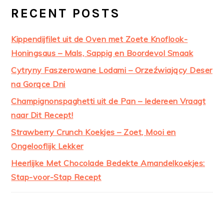
RECENT POSTS
Kippendijfilet uit de Oven met Zoete Knoflook-
Honingsaus – Mals, Sappig en Boordevol Smaak
Cytryny Faszerowane Lodami – Orzeźwiający Deser
na Gorące Dni
Champignonspaghetti uit de Pan – Iedereen Vraagt
naar Dit Recept!
Strawberry Crunch Koekjes – Zoet, Mooi en
Ongelooflijk Lekker
Heerlijke Met Chocolade Bedekte Amandelkoekjes:
Stap-voor-Stap Recept