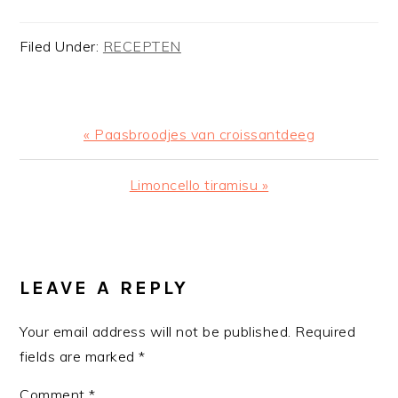
Filed Under:
RECEPTEN
Previous
« Paasbroodjes van croissantdeeg
Post:
Next
Limoncello tiramisu »
Post:
READER
INTERACTIONS
LEAVE A REPLY
Your email address will not be published.
Required
fields are marked
*
Comment
*