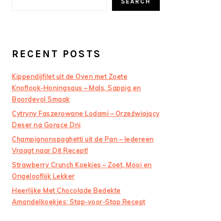
SEARCH
RECENT POSTS
Kippendijfilet uit de Oven met Zoete
Knoflook-Honingsaus – Mals, Sappig en
Boordevol Smaak
Cytryny Faszerowane Lodami – Orzeźwiający
Deser na Gorące Dni
Champignonspaghetti uit de Pan – Iedereen
Vraagt naar Dit Recept!
Strawberry Crunch Koekjes – Zoet, Mooi en
Ongelooflijk Lekker
Heerlijke Met Chocolade Bedekte
Amandelkoekjes: Stap-voor-Stap Recept