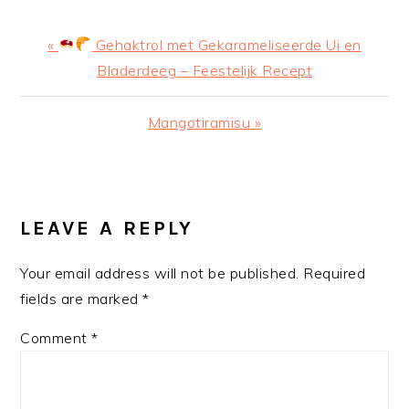
Previous
«
Gehaktrol met Gekarameliseerde Ui en
Post:
Bladerdeeg – Feestelijk Recept
Next
Mangotiramisu »
Post:
READER
INTERACTIONS
LEAVE A REPLY
Your email address will not be published.
Required
fields are marked
*
Comment
*