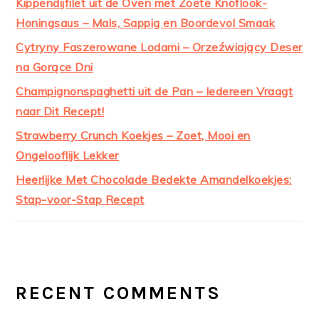
Kippendijfilet uit de Oven met Zoete Knoflook-
Honingsaus – Mals, Sappig en Boordevol Smaak
Cytryny Faszerowane Lodami – Orzeźwiający Deser
na Gorące Dni
Champignonspaghetti uit de Pan – Iedereen Vraagt
naar Dit Recept!
Strawberry Crunch Koekjes – Zoet, Mooi en
Ongelooflijk Lekker
Heerlijke Met Chocolade Bedekte Amandelkoekjes:
Stap-voor-Stap Recept
RECENT COMMENTS