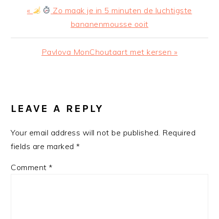
Previous
«
Zo maak je in 5 minuten de luchtigste
Post:
bananenmousse ooit
Next
Pavlova MonChoutaart met kersen »
Post:
READER
INTERACTIONS
LEAVE A REPLY
Your email address will not be published.
Required
fields are marked
*
Comment
*