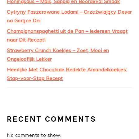
Honingsaus – Mals, Sappig en Boordevol Smaak
Cytryny Faszerowane Lodami – Orzeźwiający Deser
na Gorące Dni
Champignonspaghetti uit de Pan – Iedereen Vraagt
naar Dit Recept!
Strawberry Crunch Koekjes – Zoet, Mooi en
Ongelooflijk Lekker
Heerlijke Met Chocolade Bedekte Amandelkoekjes:
Stap-voor-Stap Recept
RECENT COMMENTS
No comments to show.