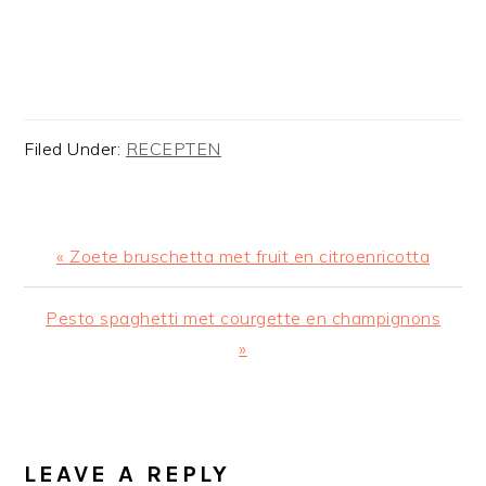
Filed Under:
RECEPTEN
Previous
« Zoete bruschetta met fruit en citroenricotta
Post:
Next
Pesto spaghetti met courgette en champignons
Post:
»
READER
INTERACTIONS
LEAVE A REPLY