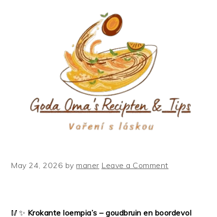
Skip
Skip
Skip
to
to
to
primary
main
primary
navigation
content
sidebar
May 24, 2026
by
maner
Leave a Comment
🥢✨
Krokante loempia’s – goudbruin en boordevol