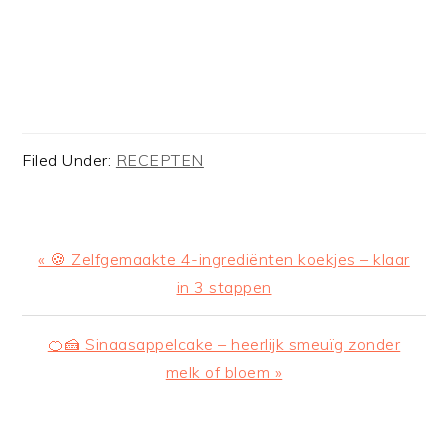
Filed Under:
RECEPTEN
Previous
« 🍪 Zelfgemaakte 4-ingrediënten koekjes – klaar
Post:
in 3 stappen
Next
🍊🍰 Sinaasappelcake – heerlijk smeuïg zonder
Post:
melk of bloem »
READER