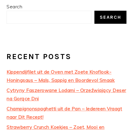
PRIMARY
Search
SIDEBAR
SEARCH
RECENT POSTS
Kippendijfilet uit de Oven met Zoete Knoflook-
Honingsaus – Mals, Sappig en Boordevol Smaak
Cytryny Faszerowane Lodami – Orzeźwiający Deser
na Gorące Dni
Champignonspaghetti uit de Pan – Iedereen Vraagt
naar Dit Recept!
Strawberry Crunch Koekjes – Zoet, Mooi en