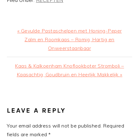
Previous
« Gevulde Pastaschelpen met Honing-Peper
Post:
Zalm en Roomkaas – Romig, Hartig en
Onweerstaanbaar
Next
Kaas & Kalkoenham Knoflookboter Stromboli –
Post:
Kaasachtig, Goudbruin en Heerlijk Makkelijk »
READER
INTERACTIONS
LEAVE A REPLY
Your email address will not be published.
Required
fields are marked
*