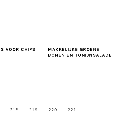
S VOOR CHIPS
MAKKELIJKE GROENE
BONEN EN TONIJNSALADE
GO
GO
GO
GO
Interim
GO
218
219
220
221
…
TO
TO
TO
TO
pages
TO
E
PAGE
PAGE
PAGE
PAGE
omitted
PAGE