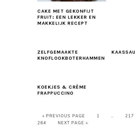
CAKE MET GEKONFIJT
FRUIT: EEN LEKKER EN
MAKKELIJK RECEPT
ZELFGEMAAKTE
KAASSAU
KNOFLOOKBOTERHAMMEN
KOEKJES & CRÈME
FRAPPUCCINO
GO
GO
Interim
GO
«
PREVIOUS PAGE
1
…
217
TO
GO
TO
pages
TO
264
NEXT PAGE »
TO
PAGE
omitted
PAG