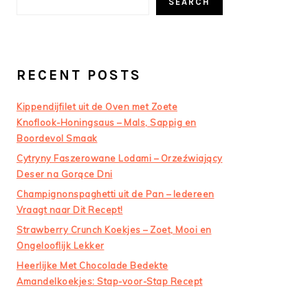
SEARCH
RECENT POSTS
Kippendijfilet uit de Oven met Zoete
Knoflook-Honingsaus – Mals, Sappig en
Boordevol Smaak
Cytryny Faszerowane Lodami – Orzeźwiający
Deser na Gorące Dni
Champignonspaghetti uit de Pan – Iedereen
Vraagt naar Dit Recept!
Strawberry Crunch Koekjes – Zoet, Mooi en
Ongelooflijk Lekker
Heerlijke Met Chocolade Bedekte
Amandelkoekjes: Stap-voor-Stap Recept