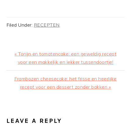
Filed Under:
RECEPTEN
Previous
« Tonijn en tomatencake: een geweldig recept
Post:
voor een makkelijk en lekker tussendoortje!
Next
Frambozen cheesecake: het frisse en heerlijke
Post:
recept voor een dessert zonder bakken »
READER
INTERACTIONS
LEAVE A REPLY