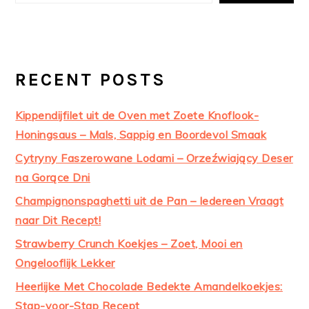
RECENT POSTS
Kippendijfilet uit de Oven met Zoete Knoflook-
Honingsaus – Mals, Sappig en Boordevol Smaak
Cytryny Faszerowane Lodami – Orzeźwiający Deser
na Gorące Dni
Champignonspaghetti uit de Pan – Iedereen Vraagt
naar Dit Recept!
Strawberry Crunch Koekjes – Zoet, Mooi en
Ongelooflijk Lekker
Heerlijke Met Chocolade Bedekte Amandelkoekjes:
Stap-voor-Stap Recept