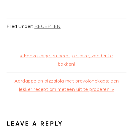
Filed Under:
RECEPTEN
Previous
« Eenvoudige en heerlijke cake, zonder te
Post:
bakken!
Next
Aardappelen pizzaiola met provolonekaas: een
Post:
lekker recept om meteen uit te proberen! »
READER
INTERACTIONS
LEAVE A REPLY