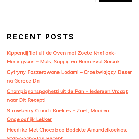
RECENT POSTS
Kippendijfilet uit de Oven met Zoete Knoflook-
Honingsaus – Mals, Sappig en Boordevol Smaak
Cytryny Faszerowane Lodami – Orzeźwiający Deser
na Gorące Dni
Champignonspaghetti uit de Pan – Iedereen Vraagt
naar Dit Recept!
Strawberry Crunch Koekjes – Zoet, Mooi en
Ongelooflijk Lekker
Heerlijke Met Chocolade Bedekte Amandelkoekjes:
Stap-voor-Stap Recept