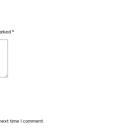
marked
*
 next time I comment.