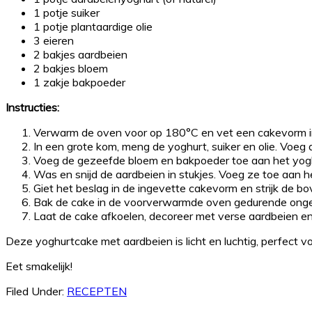
1 potje suiker
1 potje plantaardige olie
3 eieren
2 bakjes aardbeien
2 bakjes bloem
1 zakje bakpoeder
Instructies:
Verwarm de oven voor op 180°C en vet een cakevorm i
In een grote kom, meng de yoghurt, suiker en olie. Voeg
Voeg de gezeefde bloem en bakpoeder toe aan het yogh
Was en snijd de aardbeien in stukjes. Voeg ze toe aan 
Giet het beslag in de ingevette cakevorm en strijk de b
Bak de cake in de voorverwarmde oven gedurende ongeve
Laat de cake afkoelen, decoreer met verse aardbeien en
Deze yoghurtcake met aardbeien is licht en luchtig, perfect voo
Eet smakelijk!
Filed Under:
RECEPTEN