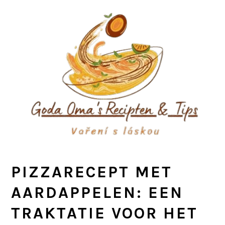
Skip
Skip
Skip
to
to
to
primary
main
primary
navigation
content
sidebar
PIZZARECEPT MET
AARDAPPELEN: EEN
TRAKTATIE VOOR HET