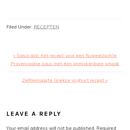
Filed Under:
RECEPTEN
Previous
« Salsa aioli: het recept voor een fluweelzachte
Post:
Provençaalse saus met een onmiskenbare smaak
Next
Zelfgemaakte Griekse yoghurt recept »
Post:
READER
INTERACTIONS
LEAVE A REPLY
Your email address will not be published.
Required