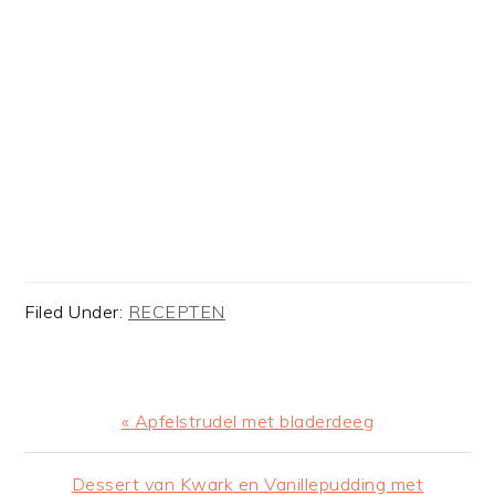
Filed Under:
RECEPTEN
Previous
« Apfelstrudel met bladerdeeg
Post:
Next
Dessert van Kwark en Vanillepudding met