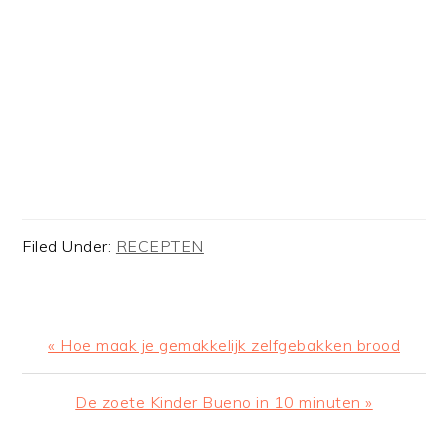
Filed Under:
RECEPTEN
Previous
« Hoe maak je gemakkelijk zelfgebakken brood
Post:
Next
De zoete Kinder Bueno in 10 minuten »
Post: