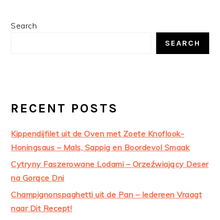
PRIMARY
Search
SIDEBAR
SEARCH
RECENT POSTS
Kippendijfilet uit de Oven met Zoete Knoflook-
Honingsaus – Mals, Sappig en Boordevol Smaak
Cytryny Faszerowane Lodami – Orzeźwiający Deser
na Gorące Dni
Champignonspaghetti uit de Pan – Iedereen Vraagt
naar Dit Recept!