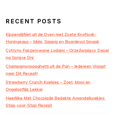
RECENT POSTS
Kippendijfilet uit de Oven met Zoete Knoflook-
Honingsaus – Mals, Sappig en Boordevol Smaak
Cytryny Faszerowane Lodami – Orzeźwiający Deser
na Gorące Dni
Champignonspaghetti uit de Pan – Iedereen Vraagt
naar Dit Recept!
Strawberry Crunch Koekjes – Zoet, Mooi en
Ongelooflijk Lekker
Heerlijke Met Chocolade Bedekte Amandelkoekjes:
Stap-voor-Stap Recept