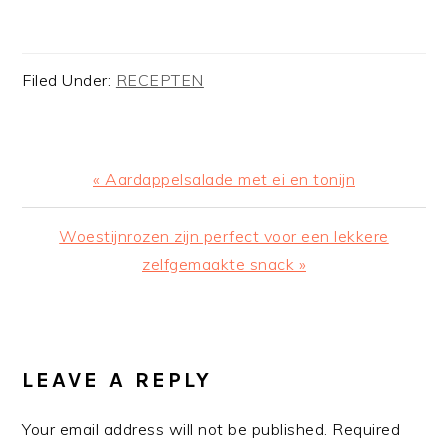
Filed Under:
RECEPTEN
Previous
« Aardappelsalade met ei en tonijn
Post:
Next
Woestijnrozen zijn perfect voor een lekkere
Post:
zelfgemaakte snack »
READER
INTERACTIONS
LEAVE A REPLY
Your email address will not be published.
Required