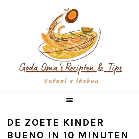
Skip
Skip
Skip
to
to
to
primary
main
primary
navigation
content
sidebar
DE ZOETE KINDER
BUENO IN 10 MINUTEN