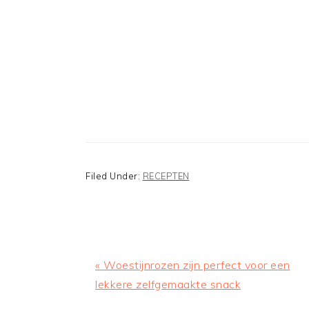
Filed Under:
RECEPTEN
Previous
« Woestijnrozen zijn perfect voor een
Post:
lekkere zelfgemaakte snack