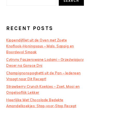
SEARCH
RECENT POSTS
Kippendijfilet uit de Oven met Zoete
Knoflook-Honingsaus – Mals, Sappig en
Boordevol Smaak
Cytryny Faszerowane Lodami – Orzeźwiający
Deser na Gorące Dni
Champignonspaghetti uit de Pan – Iedereen
Vraagt naar Dit Recept!
Strawberry Crunch Koekjes – Zoet, Mooi en
Ongelooflijk Lekker
Heerlijke Met Chocolade Bedekte
Amandelkoekjes: Stap-voor-Stap Recept