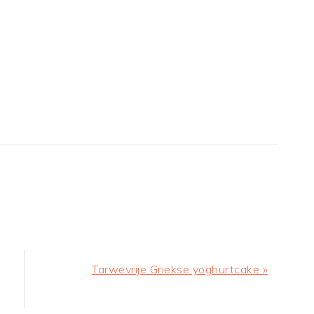
Next
Tarwevrije Griekse yoghurtcake »
Post: