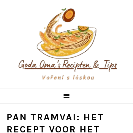
Skip
Skip
Skip
to
to
to
primary
main
primary
navigation
content
sidebar
PAN TRAMVAI: HET
RECEPT VOOR HET