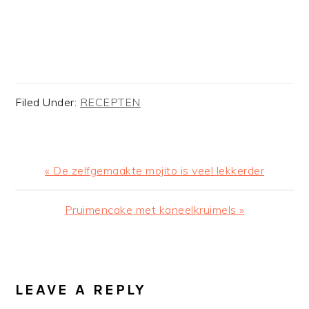
Filed Under:
RECEPTEN
Previous
« De zelfgemaakte mojito is veel lekkerder
Post:
Next
Pruimencake met kaneelkruimels »
Post:
READER
INTERACTIONS
LEAVE A REPLY