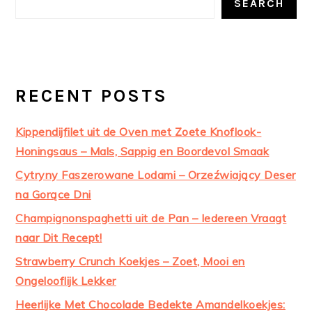
SEARCH
RECENT POSTS
Kippendijfilet uit de Oven met Zoete Knoflook-
Honingsaus – Mals, Sappig en Boordevol Smaak
Cytryny Faszerowane Lodami – Orzeźwiający Deser
na Gorące Dni
Champignonspaghetti uit de Pan – Iedereen Vraagt
naar Dit Recept!
Strawberry Crunch Koekjes – Zoet, Mooi en
Ongelooflijk Lekker
Heerlijke Met Chocolade Bedekte Amandelkoekjes: