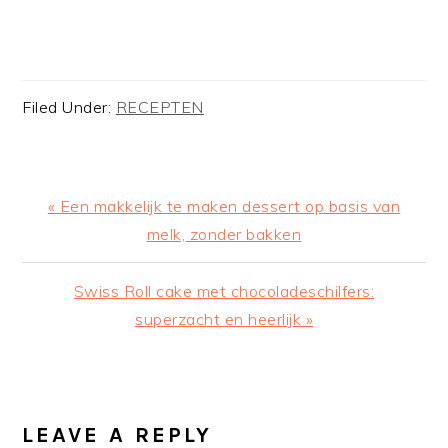
Filed Under:
RECEPTEN
Previous
« Een makkelijk te maken dessert op basis van
Post:
melk, zonder bakken
Next
Swiss Roll cake met chocoladeschilfers:
Post:
superzacht en heerlijk »
READER
INTERACTIONS
LEAVE A REPLY