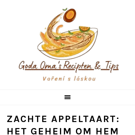
Skip
Skip
Skip
to
to
to
primary
main
primary
navigation
content
sidebar
ZACHTE APPELTAART:
HET GEHEIM OM HEM