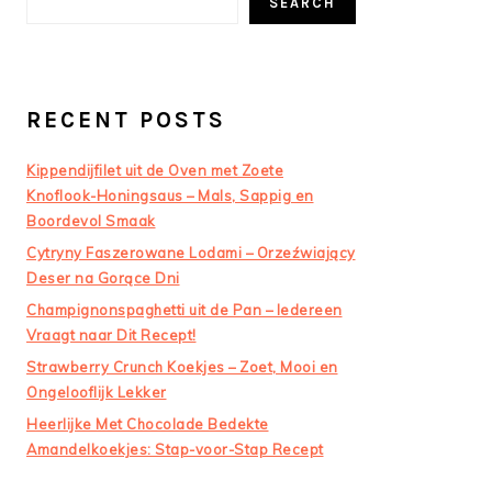
SEARCH
RECENT POSTS
Kippendijfilet uit de Oven met Zoete
Knoflook-Honingsaus – Mals, Sappig en
Boordevol Smaak
Cytryny Faszerowane Lodami – Orzeźwiający
Deser na Gorące Dni
Champignonspaghetti uit de Pan – Iedereen
Vraagt naar Dit Recept!
Strawberry Crunch Koekjes – Zoet, Mooi en
Ongelooflijk Lekker
Heerlijke Met Chocolade Bedekte
Amandelkoekjes: Stap-voor-Stap Recept