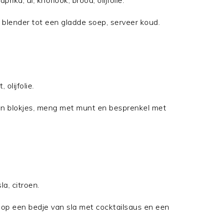
ka, ui, knoflook, brood, olijfolie.
n blender tot een gladde soep, serveer koud.
olijfolie.
in blokjes, meng met munt en besprenkel met
la, citroen.
op een bedje van sla met cocktailsaus en een