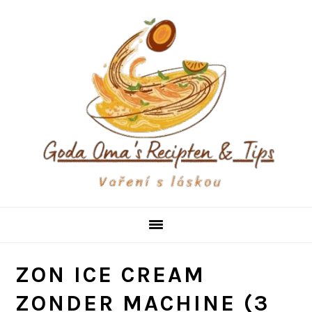
Skip
Skip
Skip
to
to
to
primary
main
primary
navigation
content
sidebar
ZON ICE CREAM
ZONDER MACHINE (3