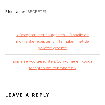
Filed Under:
RECEPTEN
Previous
« Recepten met courgettes: 10 snelle en
Post:
makkelijke recepten om te maken met de
geliefde groente
Next
Zomerse voorgerechten: 10 warme en koude
Post:
recepten om te proberen »
READER
INTERACTIONS
LEAVE A REPLY