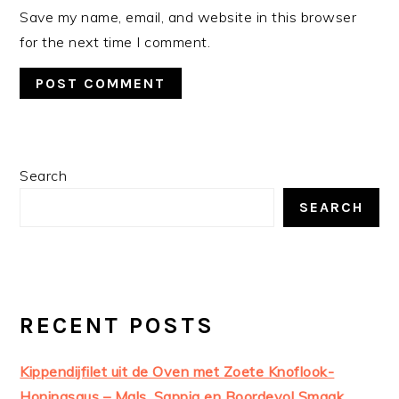
Save my name, email, and website in this browser
for the next time I comment.
PRIMARY
Search
SIDEBAR
SEARCH
RECENT POSTS
Kippendijfilet uit de Oven met Zoete Knoflook-
Honingsaus – Mals, Sappig en Boordevol Smaak