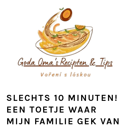
Skip
Skip
Skip
to
to
to
primary
main
primary
navigation
content
sidebar
SLECHTS 10 MINUTEN!
EEN TOETJE WAAR
MIJN FAMILIE GEK VAN