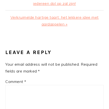
Post:
iedereen dol op zal zijn!
Next
Verkruimelde hartige taart: het lekkere idee met
Post:
aardappelen »
READER
INTERACTIONS
LEAVE A REPLY
Your email address will not be published.
Required
fields are marked
*
Comment
*