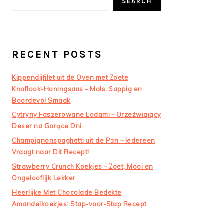
SEARCH
RECENT POSTS
Kippendijfilet uit de Oven met Zoete
Knoflook-Honingsaus – Mals, Sappig en
Boordevol Smaak
Cytryny Faszerowane Lodami – Orzeźwiający
Deser na Gorące Dni
Champignonspaghetti uit de Pan – Iedereen
Vraagt naar Dit Recept!
Strawberry Crunch Koekjes – Zoet, Mooi en
Ongelooflijk Lekker
Heerlijke Met Chocolade Bedekte
Amandelkoekjes: Stap-voor-Stap Recept