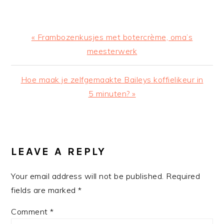
Previous
« Frambozenkusjes met botercrème, oma’s
Post:
meesterwerk
Next
Hoe maak je zelfgemaakte Baileys koffielikeur in
Post:
5 minuten? »
READER
INTERACTIONS
LEAVE A REPLY
Your email address will not be published.
Required
fields are marked
*
Comment
*