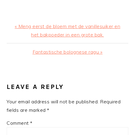
Previous
« Meng eerst de bloem met de vanillesuiker en
Post:
het bakpoeder in een grote bak.
Next
Fantastische bolognese ragu »
Post:
READER
INTERACTIONS
LEAVE A REPLY
Your email address will not be published.
Required
fields are marked
*
Comment
*