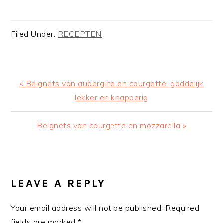
Filed Under:
RECEPTEN
Previous
« Beignets van aubergine en courgette: goddelijk
Post:
lekker en knapperig
Next
Beignets van courgette en mozzarella »
Post:
READER
INTERACTIONS
LEAVE A REPLY
Your email address will not be published.
Required
fields are marked
*