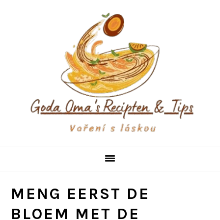
Skip
Skip
Skip
to
to
to
primary
main
primary
navigation
content
sidebar
MENG EERST DE
BLOEM MET DE