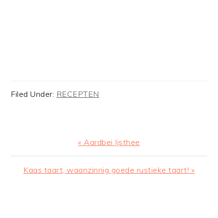
Filed Under:
RECEPTEN
Previous
« Aardbei Ijsthee
Post:
Next
Kaas taart, waanzinnig goede rustieke taart! »
Post:
READER