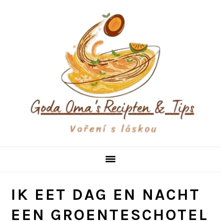
Skip
Skip
Skip
to
to
to
primary
main
primary
navigation
content
sidebar
IK EET DAG EN NACHT
EEN GROENTESCHOTEL