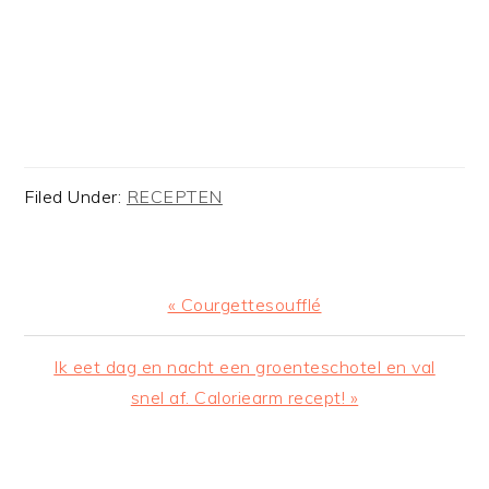
Filed Under:
RECEPTEN
Previous
« Courgettesoufflé
Post:
Next
Ik eet dag en nacht een groenteschotel en val
Post:
snel af. Caloriearm recept! »
READER