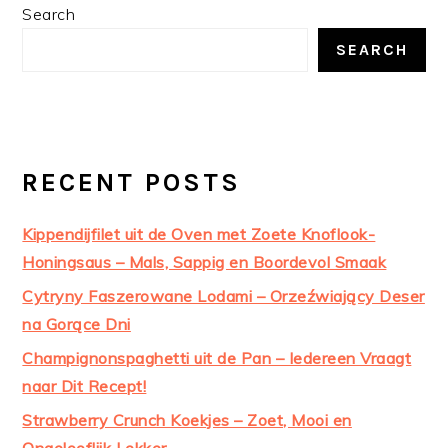
PRIMARY
Search
SIDEBAR
SEARCH
RECENT POSTS
Kippendijfilet uit de Oven met Zoete Knoflook-
Honingsaus – Mals, Sappig en Boordevol Smaak
Cytryny Faszerowane Lodami – Orzeźwiający Deser
na Gorące Dni
Champignonspaghetti uit de Pan – Iedereen Vraagt
naar Dit Recept!
Strawberry Crunch Koekjes – Zoet, Mooi en
Ongelooflijk Lekker