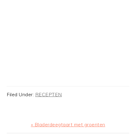
Filed Under:
RECEPTEN
Previous
« Bladerdeegtaart met groenten
Post: