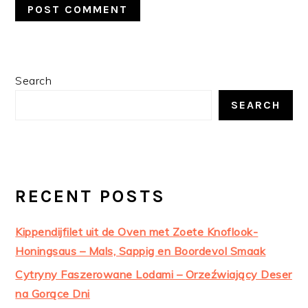
PRIMARY
Search
SIDEBAR
SEARCH
RECENT POSTS
Kippendijfilet uit de Oven met Zoete Knoflook-
Honingsaus – Mals, Sappig en Boordevol Smaak
Cytryny Faszerowane Lodami – Orzeźwiający Deser
na Gorące Dni