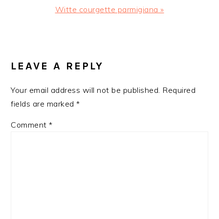
Next
Witte courgette parmigiana »
Post:
READER
INTERACTIONS
LEAVE A REPLY
Your email address will not be published.
Required
fields are marked
*
Comment
*