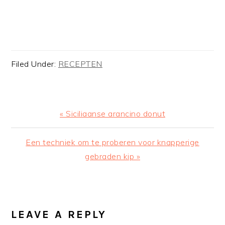
Filed Under:
RECEPTEN
Previous
« Siciliaanse arancino donut
Post:
Next
Een techniek om te proberen voor knapperige
Post:
gebraden kip »
READER
INTERACTIONS
LEAVE A REPLY