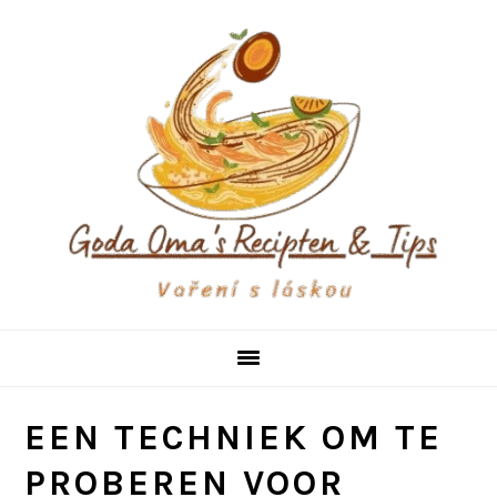
Skip
Skip
Skip
to
to
to
primary
main
primary
navigation
content
sidebar
EEN TECHNIEK OM TE
PROBEREN VOOR