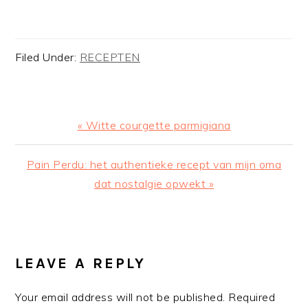
Filed Under:
RECEPTEN
Previous
« Witte courgette parmigiana
Post:
Next
Pain Perdu: het authentieke recept van mijn oma
Post:
dat nostalgie opwekt »
READER
INTERACTIONS
LEAVE A REPLY
Your email address will not be published.
Required